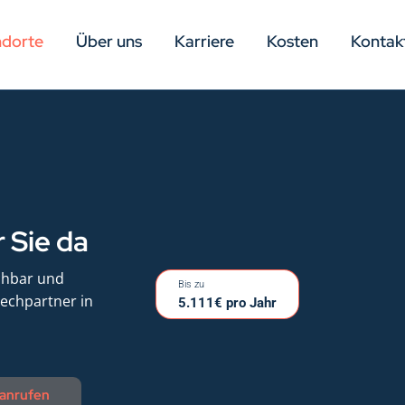
ndorte
Über uns
Karriere
Kosten
Kontak
 Sie da
ichbar und
Bis zu
rechpartner in
5.111€ pro Jahr
 anrufen