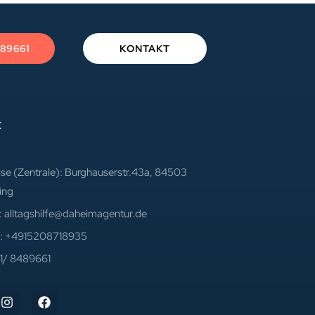
489661
KONTAKT
t
se (Zentrale): Burghauserstr.43a, 84503
ting
: alltagshilfe@daheimagentur.de
l: +4915208718935
1/ 8489661