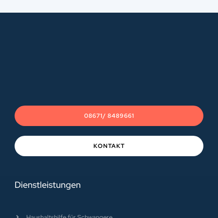
08671/ 8489661
KONTAKT
Dienstleistungen
Haushaltshilfe für Schwangere
Haushaltshilfe über die Krankenkasse
Betreuung Hauswirtschaft