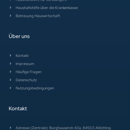
Über uns
Kontakt
Impressum
Häufige Fragen
Datenschutz
Nutzungsbedingungen
Kontakt
Adresse (Zentrale): Burghauserstr.43a, 84503 Altötting
Email: alltagshilfe@daheimagentur.de
Mobil: +4915208718935
08671/ 8489661