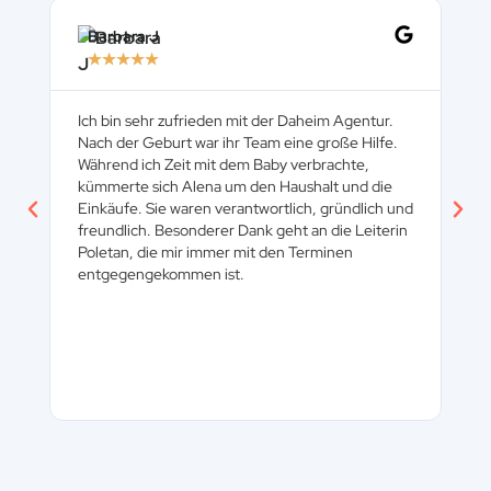
Barbara J
G
★
★
★
★
★
Ich bin sehr zufrieden mit der Daheim Agentur.
Da
Nach der Geburt war ihr Team eine große Hilfe.
is
Während ich Zeit mit dem Baby verbrachte,
um
kümmerte sich Alena um den Haushalt und die
zu
Einkäufe. Sie waren verantwortlich, gründlich und
he
freundlich. Besonderer Dank geht an die Leiterin
tr
Poletan, die mir immer mit den Terminen
ste
entgegengekommen ist.